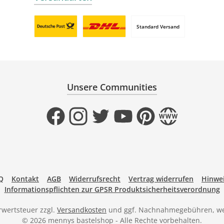
Standard Versand
Benutzerdefiniertes Bild 1
Benutzerdefiniertes Bild 2
Unsere Communities
Facebook
Instagram
Twitter
YouTube
Pinterest
Website
Q
Kontakt
AGB
Widerrufsrecht
Vertrag widerrufen
Hinwei
Informationspflichten zur GPSR Produktsicherheitsverordnung
hrwertsteuer zzgl.
Versandkosten
und ggf. Nachnahmegebühren, we
© 2026 mennys bastelshop - Alle Rechte vorbehalten.