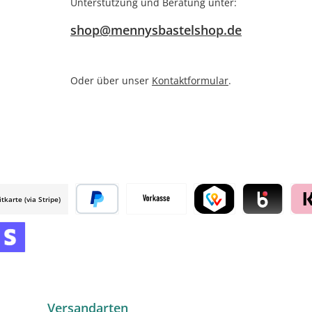
Unterstützung und Beratung unter:
shop@mennysbastelshop.de
Oder über unser
Kontaktformular
.
itkarte (via Stripe)
 mollie
Später bezahlen
Vorkasse
TWINT by mollie
Blik by mollie
Klar
mollie
 by mollie
nline zahlen
Versandarten