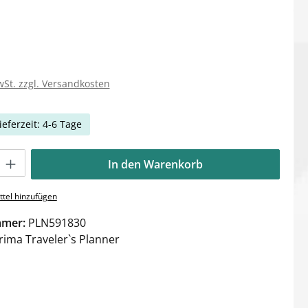
wSt. zzgl. Versandkosten
ieferzeit: 4-6 Tage
Gib den gewünschten Wert ein oder benutze die Schaltflächen um die Anzahl zu e
In den Warenkorb
tel hinzufügen
mmer:
PLN591830
rima Traveler`s Planner