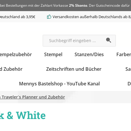
bei Bestellungen mit der Zahlart Vorkasse
2% Skonto
. Der Gutscheincode dafür 
eutschland ab 3,95€
Versandkosten außerhalb Deutschlands ab 8
tempelzubehör
Stempel
Stanzen/Dies
Farbe
d Zubehör
Zeitschriften und Bücher
Sa
Mennys Bastelshop - YouTube Kanal
D
 Traveler`s Planner und Zubehör
ck & White