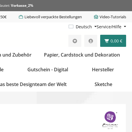
lautet:
Vorkasse_2%
,50€
Liebevoll verpackte Bestellungen
Video-Tutorials
Deutsch
Service/Hilfe
0,00 €
n und Zubehör
Papier, Cardstock und Dekoration
le
Gutschein - Digital
Hersteller
as beste Designteam der Welt
Sketche