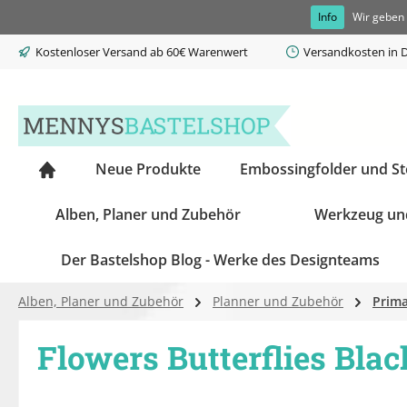
Info
Wir geben 
springen
Zur Hauptnavigation springen
Kostenloser Versand ab 60€ Warenwert
Versandkosten in D
Neue Produkte
Embossingfolder und S
Alben, Planer und Zubehör
Werkzeug un
Der Bastelshop Blog - Werke des Designteams
Alben, Planer und Zubehör
Planner und Zubehör
Prima
Flowers Butterflies Bla