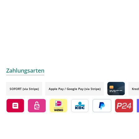
Zahlungsarten
SOFORT (via Stripe)
Apple Pay / Google Pay (via Stripe)
Kred
Credit card by
Belfius by mollie
eps by mollie
iDEAL by mollie
KBC/CBC Payment Button by 
PayPal
Przelewy24
O