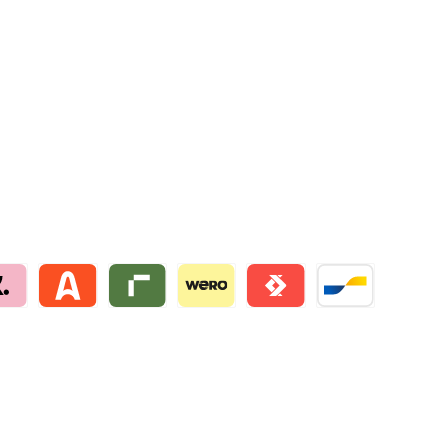
na by mollie
Alma by mollie
Riverty by mollie
Wero
Satispay by mollie
Bancontact by mo