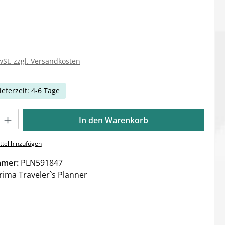
wSt. zzgl. Versandkosten
ieferzeit: 4-6 Tage
Gib den gewünschten Wert ein oder benutze die Schaltflächen um die Anzahl zu e
In den Warenkorb
tel hinzufügen
mmer:
PLN591847
rima Traveler`s Planner