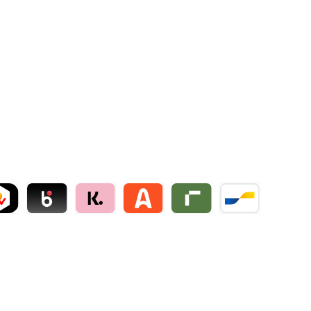
ollie
NT by mollie
Blik by mollie
Klarna by mollie
Alma by mollie
Riverty by mollie
Bancontact by mo