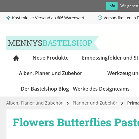
Info
Wir geben 
springen
Zur Hauptnavigation springen
Kostenloser Versand ab 60€ Warenwert
Versandkosten in D
Neue Produkte
Embossingfolder und S
Alben, Planer und Zubehör
Werkzeug un
Der Bastelshop Blog - Werke des Designteams
Alben, Planer und Zubehör
Planner und Zubehör
Prima
Flowers Butterflies Past