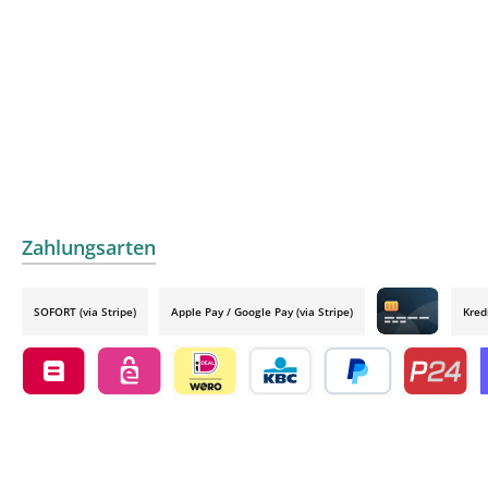
Zahlungsarten
SOFORT (via Stripe)
Apple Pay / Google Pay (via Stripe)
Kred
Credit card by
Belfius by mollie
eps by mollie
iDEAL by mollie
KBC/CBC Payment Button by 
PayPal
Przelewy24
O