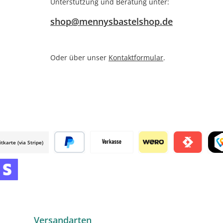
Unterstützung und Beratung unter:
shop@mennysbastelshop.de
Oder über unser
Kontaktformular
.
itkarte (via Stripe)
 mollie
Später bezahlen
Vorkasse
Wero
Satispay by m
TWI
mollie
 by mollie
nline zahlen
Versandarten