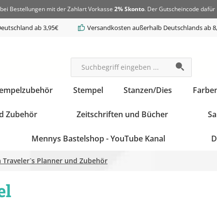
bei Bestellungen mit der Zahlart Vorkasse
2% Skonto
. Der Gutscheincode dafür 
eutschland ab 3,95€
Versandkosten außerhalb Deutschlands ab 8
tempelzubehör
Stempel
Stanzen/Dies
Farbe
d Zubehör
Zeitschriften und Bücher
Sa
Mennys Bastelshop - YouTube Kanal
D
 Traveler`s Planner und Zubehör
el