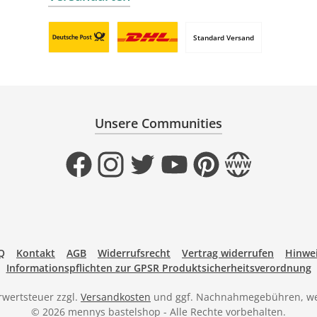
Standard Versand
Benutzerdefiniertes Bild 1
Benutzerdefiniertes Bild 2
Unsere Communities
Facebook
Instagram
Twitter
YouTube
Pinterest
Website
Q
Kontakt
AGB
Widerrufsrecht
Vertrag widerrufen
Hinwei
Informationspflichten zur GPSR Produktsicherheitsverordnung
hrwertsteuer zzgl.
Versandkosten
und ggf. Nachnahmegebühren, we
© 2026 mennys bastelshop - Alle Rechte vorbehalten.