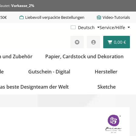
lautet:
Vorkasse_2%
,50€
Liebevoll verpackte Bestellungen
Video-Tutorials
Deutsch
Service/Hilfe
0,00 €
n und Zubehör
Papier, Cardstock und Dekoration
le
Gutschein - Digital
Hersteller
as beste Designteam der Welt
Sketche