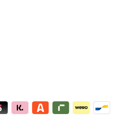
lie
 by mollie
Klarna by mollie
Alma by mollie
Riverty by mollie
Wero
Bancontact by mo