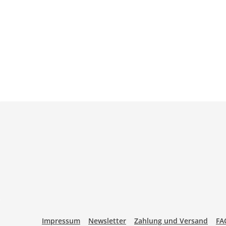
Belfius by mollie
eps by mollie
iDEAL by mollie
KBC/CBC Payment Button by 
PayPal
Przelewy24
O
Impressum
Newsletter
Zahlung und Versand
FA