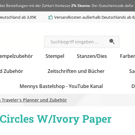
bei Bestellungen mit der Zahlart Vorkasse
2% Skonto
. Der Gutscheincode dafür 
eutschland ab 3,95€
Versandkosten außerhalb Deutschlands ab 8
tempelzubehör
Stempel
Stanzen/Dies
Farbe
d Zubehör
Zeitschriften und Bücher
Sa
Mennys Bastelshop - YouTube Kanal
D
 Traveler`s Planner und Zubehör
 Circles W/Ivory Paper