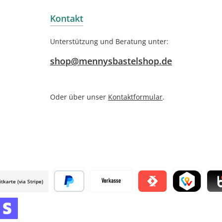
Kontakt
Unterstützung und Beratung unter:
shop@mennysbastelshop.de
Oder über unser
Kontaktformular
.
itkarte (via Stripe)
 mollie
Später bezahlen
Vorkasse
Satispay by mollie
TWINT by mol
Blik