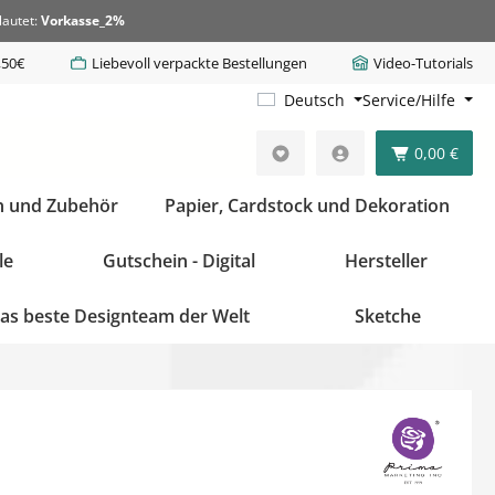
lautet:
Vorkasse_2%
,50€
Liebevoll verpackte Bestellungen
Video-Tutorials
Deutsch
Service/Hilfe
0,00 €
n und Zubehör
Papier, Cardstock und Dekoration
le
Gutschein - Digital
Hersteller
as beste Designteam der Welt
Sketche