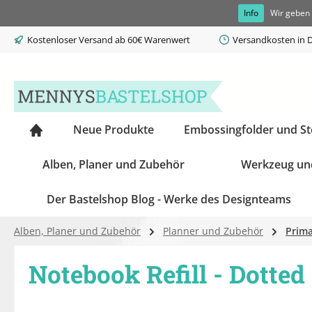
Info
Wir geben 
springen
Zur Hauptnavigation springen
Kostenloser Versand ab 60€ Warenwert
Versandkosten in D
Neue Produkte
Embossingfolder und S
Alben, Planer und Zubehör
Werkzeug un
Der Bastelshop Blog - Werke des Designteams
Alben, Planer und Zubehör
Planner und Zubehör
Prima
Notebook Refill - Dotted