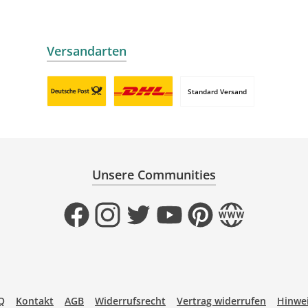
mollie
 by mollie
nline zahlen
Versandarten
Standard Versand
Benutzerdefiniertes Bild 1
Benutzerdefiniertes Bild 2
Unsere Communities
Facebook
Instagram
Twitter
YouTube
Pinterest
Website
Q
Kontakt
AGB
Widerrufsrecht
Vertrag widerrufen
Hinwei