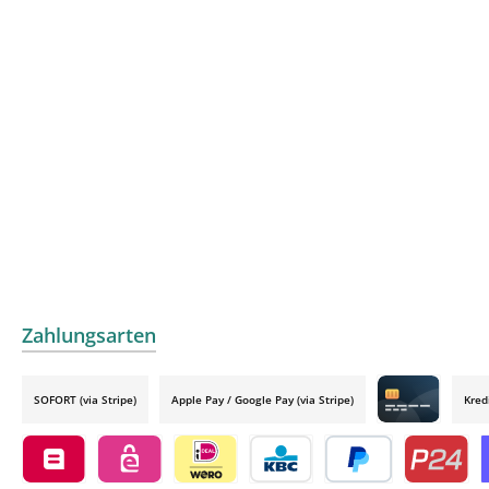
Zahlungsarten
SOFORT (via Stripe)
Apple Pay / Google Pay (via Stripe)
Kred
Credit card by