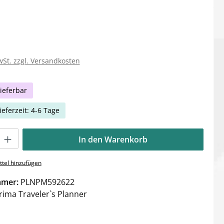
wSt. zzgl. Versandkosten
ieferbar
ieferzeit: 4-6 Tage
Gib den gewünschten Wert ein oder benutze die Schaltflächen um die Anzahl zu e
In den Warenkorb
tel hinzufügen
mmer:
PLNPM592622
rima Traveler`s Planner