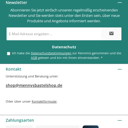
Newsletter
Abonnieren Sie jetzt einfach unseren regelmäßig erscheinenden
Newsletter und Sie werden stets unter den Ersten sein, über neue
Produkte und Angebote informiert werden.
E-
Mail-
Adresse
*
Datenschutz
Ich habe die
Datenschutzbestimmungen
zur Kenntnis genommen und die
AGB
gelesen und bin mit ihnen einverstanden.
*
Kontakt
Unterstützung und Beratung unter:
shop@mennysbastelshop.de
Oder über unser
Kontaktformular
.
Zahlungsarten