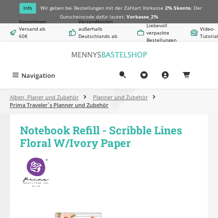
alt springen
Info
Wir geben bei Bestellungen mit der Zahlart Vorkasse
2% Skonto
. Der
Gutscheincode dafür lautet:
Vorkasse_2%
Kostenloser
Versandkosten
Liebevoll
Versand ab
außerhalb
Video-
verpackte
60€
Deutschlands ab
Tutoria
Bestellungen
Warenwert
8,50€
Navigation
0,00 €
Alben, Planer und Zubehör
Planner und Zubehör
Prima Traveler`s Planner und Zubehör
Notebook Refill - Scribble Lines
Floral W/Ivory Paper
Bildergalerie überspringen