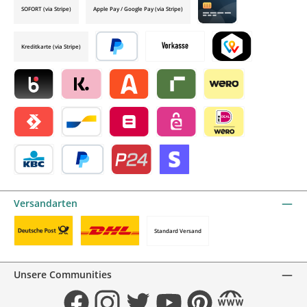
SOFORT (via Stripe)
Apple Pay / Google Pay (via Stripe)
Credit card by mollie
Kreditkarte (via Stripe)
Später bezahlen
Vorkasse
TWINT by mollie
Blik by mollie
Klarna by mollie
Alma by mollie
Riverty by mollie
Wero
Satispay by mollie
Bancontact by mollie
Belfius by mollie
eps by mollie
iDEAL by mollie
KBC/CBC Payment Button by mollie
PayPal
Przelewy24 by mollie
Online zahlen
Versandarten
Standard Versand
Benutzerdefiniertes Bild 1
Benutzerdefiniertes Bild 2
Unsere Communities