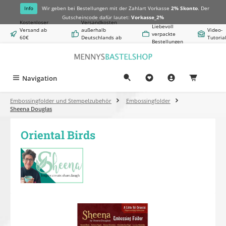
alt springen
Info
Wir geben bei Bestellungen mit der Zahlart Vorkasse
2% Skonto
. Der
Gutscheincode dafür lautet:
Vorkasse_2%
Kostenloser
Versandkosten
Liebevoll
Versand ab
außerhalb
Video-
verpackte
60€
Deutschlands ab
Tutoria
Bestellungen
Warenwert
8,50€
Navigation
0,00 €
Embossingfolder und Stempelzubehör
Embossingfolder
Sheena Douglas
Oriental Birds
Bildergalerie überspringen