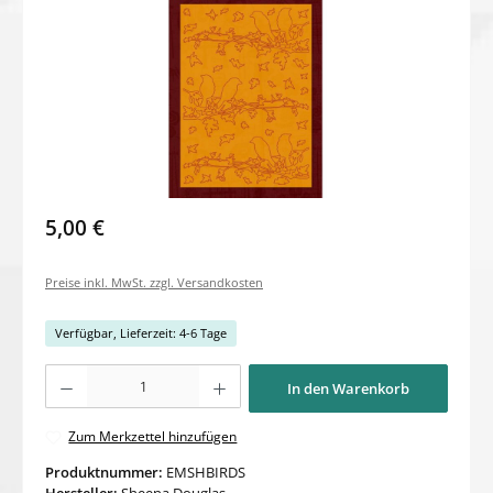
5,00 €
Preise inkl. MwSt. zzgl. Versandkosten
Verfügbar, Lieferzeit: 4-6 Tage
Produkt Anzahl: Gib den gewünschten Wert ein oder benutze die Schaltflächen um di
In den Warenkorb
Zum Merkzettel hinzufügen
Produktnummer:
EMSHBIRDS
Hersteller:
Sheena Douglas