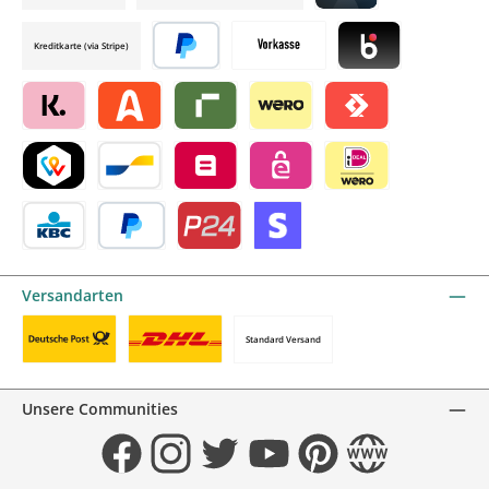
Credit card by mollie
Kreditkarte (via Stripe)
Später bezahlen
Vorkasse
Blik by mollie
Klarna by mollie
Alma by mollie
Riverty by mollie
Wero
Satispay by mollie
TWINT by mollie
Bancontact by mollie
Belfius by mollie
eps by mollie
iDEAL by mollie
KBC/CBC Payment Button by mollie
PayPal
Przelewy24 by mollie
Online zahlen
Versandarten
Standard Versand
Benutzerdefiniertes Bild 1
Benutzerdefiniertes Bild 2
Unsere Communities
Facebook
Instagram
Twitter
YouTube
Pinterest
Website