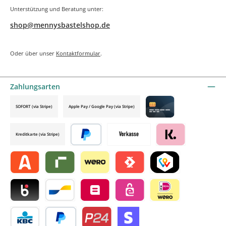
Unterstützung und Beratung unter:
shop@mennysbastelshop.de
Oder über unser
Kontaktformular
.
Zahlungsarten
SOFORT (via Stripe)
Apple Pay / Google Pay (via Stripe)
Credit card by mollie
Kreditkarte (via Stripe)
Später bezahlen
Vorkasse
Klarna by mollie
Alma by mollie
Riverty by mollie
Wero
Satispay by mollie
TWINT by mollie
Blik by mollie
Bancontact by mollie
Belfius by mollie
eps by mollie
iDEAL by mollie