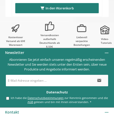
In den Warenkorb
Versandkosten
Kostenloser
Liebevoll
außerhalb
Video-
Versand ab 60€
verpackte
Deutschlands ab
Tutorials
Warenwert
Bestellungen
8,50€
Newsletter
Abonnieren Sie jetzt einfach unseren regelmäßig erscheinenden
Newsletter und Sie werden stets unter den Ersten sein, über neue
Produkte und Angebote informiert werden.
E-
Mail-
Adresse
*
Datenschutz
Ich habe die
Datenschutzbestimmungen
zur Kenntnis genommen und die
AGB
gelesen und bin mit ihnen einverstanden.
*
Kontakt