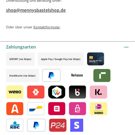
Unterstützung und Beratung unter:
shop@mennysbastelshop.de
Oder über unser
Kontaktformular
.
Zahlungsarten
SOFORT (via Stripe)
Apple Pay / Google Pay (via Stripe)
Credit card by mollie
Kreditkarte (via Stripe)
Später bezahlen
Vorkasse
Riverty by mollie
Wero
Satispay by mollie
TWINT by mollie
Blik by mollie
Klarna by mollie
Alma by mollie
Bancontact by mollie
Belfius by mollie
eps by mollie
iDEAL by mollie
KBC/CBC Payment Button by mollie
PayPal
Przelewy24 by mollie
Online zahlen