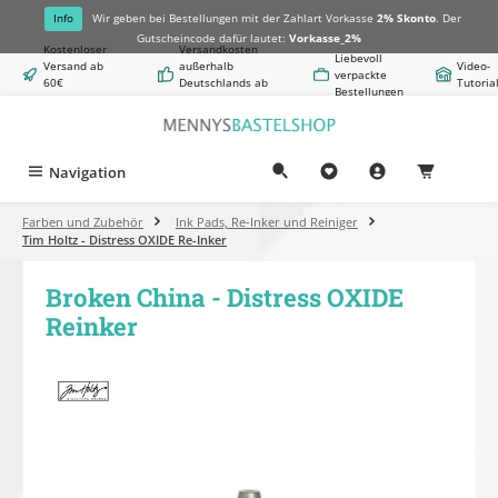
alt springen
Info
Wir geben bei Bestellungen mit der Zahlart Vorkasse
2% Skonto
. Der
Gutscheincode dafür lautet:
Vorkasse_2%
Kostenloser
Versandkosten
Liebevoll
Versand ab
außerhalb
Video-
verpackte
60€
Deutschlands ab
Tutoria
Bestellungen
Warenwert
8,50€
Navigation
0,00 €
Farben und Zubehör
Ink Pads, Re-Inker und Reiniger
Tim Holtz - Distress OXIDE Re-Inker
Broken China - Distress OXIDE
Reinker
Bildergalerie überspringen