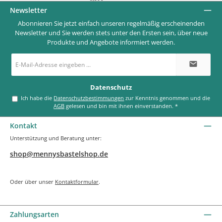
Newsletter
Abonnieren Sie jetzt einfach unseren regelmäßig erscheinenden
Newsletter und Sie werden stets unter den Ersten sein, über neue
Produkte und Angebote informiert werden.
E-
Mail-
Adresse
*
Datenschutz
Ich habe die
Datenschutzbestimmungen
zur Kenntnis genommen und die
AGB
gelesen und bin mit ihnen einverstanden.
*
Kontakt
Unterstützung und Beratung unter:
shop@mennysbastelshop.de
Oder über unser
Kontaktformular
.
Zahlungsarten