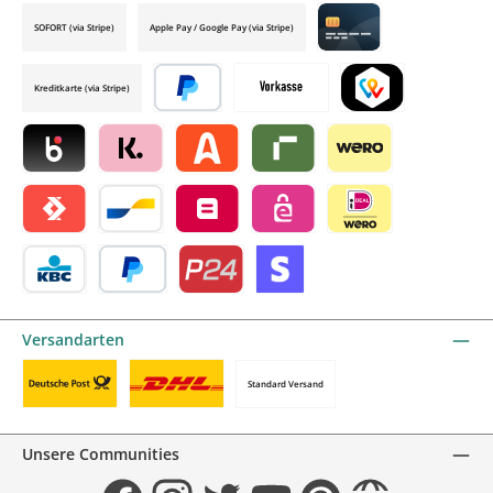
SOFORT (via Stripe)
Apple Pay / Google Pay (via Stripe)
Credit card by mollie
Kreditkarte (via Stripe)
Später bezahlen
Vorkasse
TWINT by mollie
Blik by mollie
Klarna by mollie
Alma by mollie
Riverty by mollie
Wero
Satispay by mollie
Bancontact by mollie
Belfius by mollie
eps by mollie
iDEAL by mollie
KBC/CBC Payment Button by mollie
PayPal
Przelewy24 by mollie
Online zahlen
Versandarten
Standard Versand
Benutzerdefiniertes Bild 1
Benutzerdefiniertes Bild 2
Unsere Communities