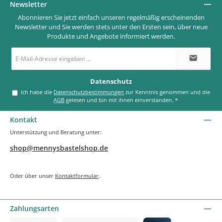
Newsletter
Abonnieren Sie jetzt einfach unseren regelmäßig erscheinenden
Newsletter und Sie werden stets unter den Ersten sein, über neue
Produkte und Angebote informiert werden.
E-
Mail-
Adresse
*
Datenschutz
Ich habe die
Datenschutzbestimmungen
zur Kenntnis genommen und die
AGB
gelesen und bin mit ihnen einverstanden.
*
Kontakt
Unterstützung und Beratung unter:
shop@mennysbastelshop.de
Oder über unser
Kontaktformular
.
Zahlungsarten