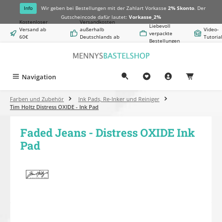
alt springen
Info
Wir geben bei Bestellungen mit der Zahlart Vorkasse
2% Skonto
. Der
Gutscheincode dafür lautet:
Vorkasse_2%
Kostenloser
Versandkosten
Liebevoll
Versand ab
außerhalb
Video-
verpackte
60€
Deutschlands ab
Tutoria
Bestellungen
Warenwert
8,50€
Navigation
0,00 €
Farben und Zubehör
Ink Pads, Re-Inker und Reiniger
Tim Holtz Distress OXIDE - Ink Pad
Faded Jeans - Distress OXIDE Ink
Pad
Bildergalerie überspringen