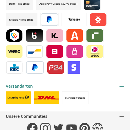
SOFORT (via Stripe)
Apple Pay / Google Pay (via Stripe)
Credit card by mollie
Kreditkarte (via Stripe)
Später bezahlen
Vorkasse
Satispay by mollie
TWINT by mollie
Blik by mollie
Klarna by mollie
Alma by mollie
Riverty by mollie
Wero
Bancontact by mollie
Belfius by mollie
eps by mollie
iDEAL by mollie
KBC/CBC Payment Button by mollie
PayPal
Przelewy24 by mollie
Online zahlen
Versandarten
Standard Versand
Benutzerdefiniertes Bild 1
Benutzerdefiniertes Bild 2
Unsere Communities