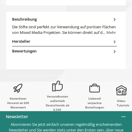
Beschreibung
Die Stifte sind perfekt zur Verwendung auf porösen Flächen
von Mixed Media Projekten. Sie können direkt auf d…
Mehr
Hersteller
Bewertungen
Versandkosten
Kostenloser
Liebevoll
außerhalb
Video-
Versand ab 60€
verpackte
Deutschlands ab
Tutorials
Warenwert
Bestellungen
8,50€
Newsletter
Abonnieren Sie jetzt einfach unseren regelmäßig erscheinenden
Newsletter und Sie werden stets unter den Ersten sein, über neue