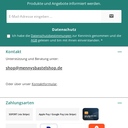
Produkte und Angebote informiert werden.
E-
Mail-
Adresse
*
Datenschutz
Ich habe die
Datenschutzbestimmungen
zur Kenntnis genommen und die
AGB
gelesen und bin mit ihnen einverstanden.
*
Kontakt
Unterstützung und Beratung unter:
shop@mennysbastelshop.de
Oder über unser
Kontaktformular
.
Zahlungsarten
SOFORT (via Stripe)
Apple Pay / Google Pay (via Stripe)
Credit card by mollie