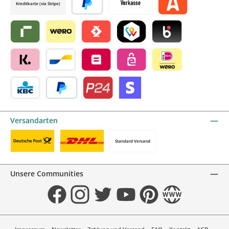
Kreditkarte (via Stripe)
Später bezahlen
Vorkasse
Alma by mollie
Riverty by mollie
Wero
Satispay by mollie
TWINT by mollie
Blik by mollie
Klarna by mollie
Bancontact by mollie
Belfius by mollie
eps by mollie
iDEAL by mollie
KBC/CBC Payment Button by mollie
PayPal
Przelewy24 by mollie
Online zahlen
Versandarten
Standard Versand
Benutzerdefiniertes Bild 1
Benutzerdefiniertes Bild 2
Unsere Communities
Facebook
Instagram
Twitter
YouTube
Pinterest
Website