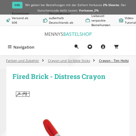
alt springen
Info
Wir geben bei Bestellungen mit der Zahlart Vorkasse
2% Skonto
. Der
Gutscheincode dafür lautet:
Vorkasse_2%
Kostenloser
Versandkosten
Liebevoll
Versand ab
außerhalb
Video-
verpackte
60€
Deutschlands ab
Tutoria
Bestellungen
Warenwert
8,50€
Navigation
0,00 €
Farben und Zubehör
Crayon und Scribble Sticks
Crayon - Tim Holtz
Fired Brick - Distress Crayon
Bildergalerie überspringen