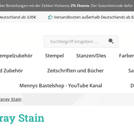
bei Bestellungen mit der Zahlart Vorkasse
2% Skonto
. Der Gutscheincode dafür 
eutschland ab 3,95€
Versandkosten außerhalb Deutschlands ab 8
tempelzubehör
Stempel
Stanzen/Dies
Farbe
d Zubehör
Zeitschriften und Bücher
Sa
Mennys Bastelshop - YouTube Kanal
D
Spray Stain
pray Stain