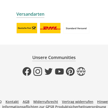
Versandarten
Standard Versand
Benutzerdefiniertes Bild 1
Benutzerdefiniertes Bild 2
Unsere Communities
Facebook
Instagram
Twitter
YouTube
Pinterest
Website
Q
Kontakt
AGB
Widerrufsrecht
Vertrag widerrufen
Hinwei
Informationspflichten zur GPSR Produktsicherheitsverordnung