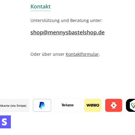
Kontakt
Unterstützung und Beratung unter:
shop@mennysbastelshop.de
Oder über unser
Kontaktformular
.
itkarte (via Stripe)
 mollie
Später bezahlen
Vorkasse
Wero
Satispay by m
TWI
mollie
 by mollie
nline zahlen