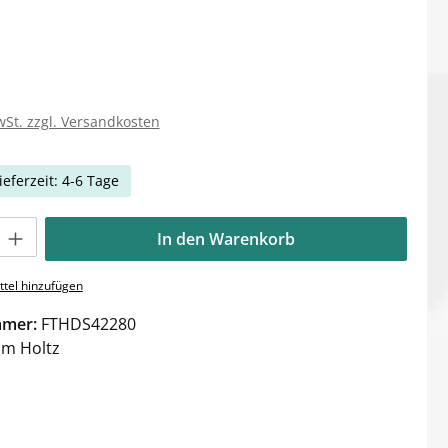
wSt. zzgl. Versandkosten
ieferzeit: 4-6 Tage
Gib den gewünschten Wert ein oder benutze die Schaltflächen um die Anzahl zu e
In den Warenkorb
tel hinzufügen
mmer:
FTHDS42280
im Holtz