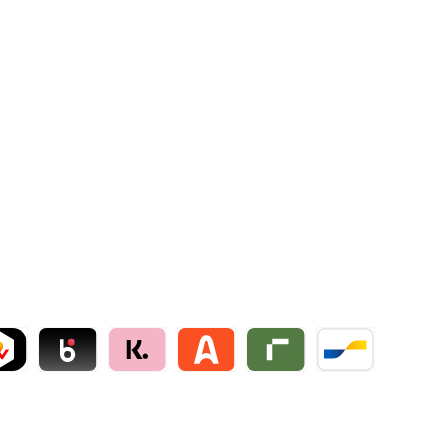
ollie
NT by mollie
Blik by mollie
Klarna by mollie
Alma by mollie
Riverty by mollie
Bancontact by mo