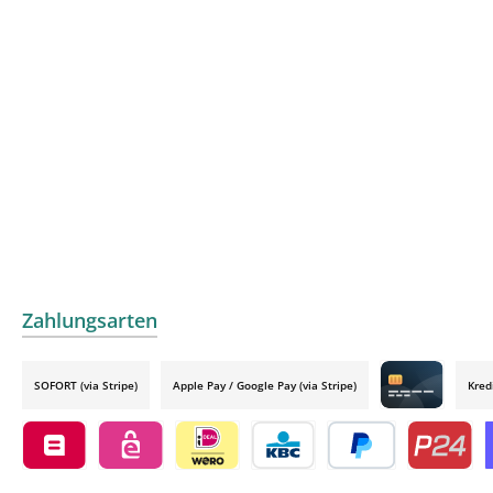
Zahlungsarten
SOFORT (via Stripe)
Apple Pay / Google Pay (via Stripe)
Kred
Credit card by
Belfius by mollie
eps by mollie
iDEAL by mollie
KBC/CBC Payment Button by 
PayPal
Przelewy24
O