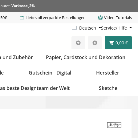
lautet:
Vorkasse_2%
,50€
Liebevoll verpackte Bestellungen
Video-Tutorials
Deutsch
Service/Hilfe
0,00 €
n und Zubehör
Papier, Cardstock und Dekoration
le
Gutschein - Digital
Hersteller
as beste Designteam der Welt
Sketche