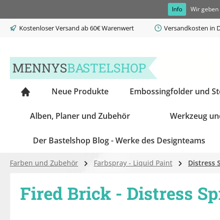
Info
Wir geben 
springen
Zur Hauptnavigation springen
Kostenloser Versand ab 60€ Warenwert
Versandkosten in D
Neue Produkte
Embossingfolder und S
Alben, Planer und Zubehör
Werkzeug un
Der Bastelshop Blog - Werke des Designteams
Farben und Zubehör
Farbspray - Liquid Paint
Distress 
Fired Brick - Distress S