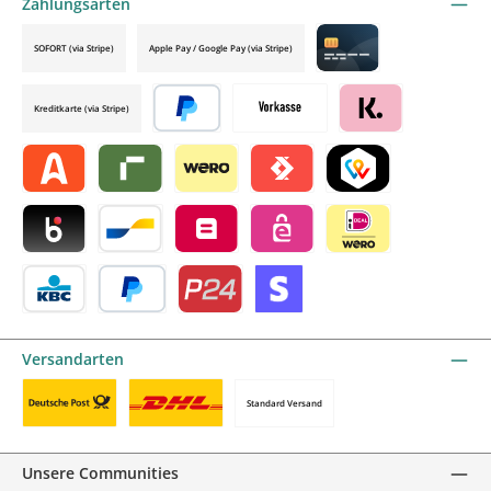
Zahlungsarten
SOFORT (via Stripe)
Apple Pay / Google Pay (via Stripe)
Credit card by mollie
Kreditkarte (via Stripe)
Später bezahlen
Vorkasse
Klarna by mollie
Alma by mollie
Riverty by mollie
Wero
Satispay by mollie
TWINT by mollie
Blik by mollie
Bancontact by mollie
Belfius by mollie
eps by mollie
iDEAL by mollie
KBC/CBC Payment Button by mollie
PayPal
Przelewy24 by mollie
Online zahlen
Versandarten
Standard Versand
Benutzerdefiniertes Bild 1
Benutzerdefiniertes Bild 2
Unsere Communities