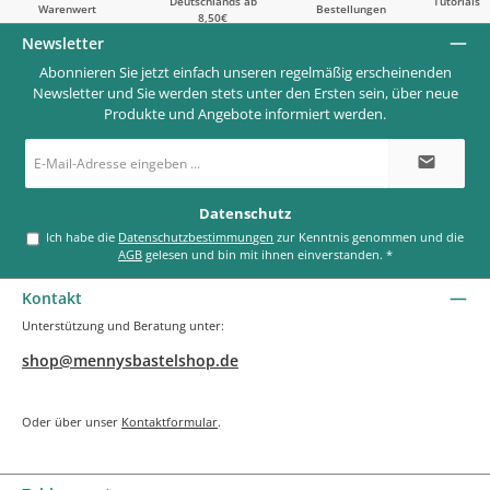
Deutschlands ab
Tutorials
Warenwert
Bestellungen
8,50€
Newsletter
Abonnieren Sie jetzt einfach unseren regelmäßig erscheinenden
Newsletter und Sie werden stets unter den Ersten sein, über neue
Produkte und Angebote informiert werden.
E-
Mail-
Adresse
*
Datenschutz
Ich habe die
Datenschutzbestimmungen
zur Kenntnis genommen und die
AGB
gelesen und bin mit ihnen einverstanden.
*
Kontakt
Unterstützung und Beratung unter:
shop@mennysbastelshop.de
Oder über unser
Kontaktformular
.