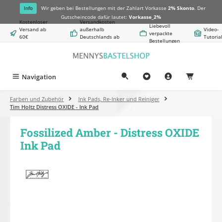
alt springen
Info
Wir geben bei Bestellungen mit der Zahlart Vorkasse
2% Skonto
. Der
Gutscheincode dafür lautet:
Vorkasse_2%
Kostenloser
Versandkosten
Liebevoll
Versand ab
außerhalb
Video-
verpackte
60€
Deutschlands ab
Tutoria
Bestellungen
Warenwert
8,50€
Navigation
0,00 €
Farben und Zubehör
Ink Pads, Re-Inker und Reiniger
Tim Holtz Distress OXIDE - Ink Pad
Fossilized Amber - Distress OXIDE
Ink Pad
Bildergalerie überspringen