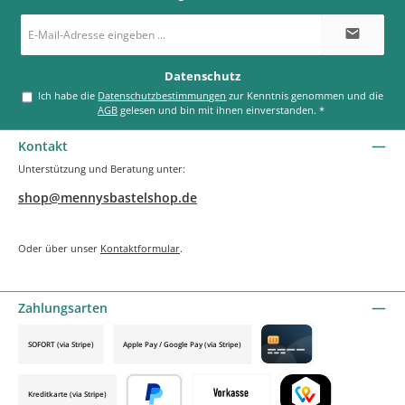
E-
Mail-
Adresse
*
Datenschutz
Ich habe die
Datenschutzbestimmungen
zur Kenntnis genommen und die
AGB
gelesen und bin mit ihnen einverstanden.
*
Kontakt
Unterstützung und Beratung unter:
shop@mennysbastelshop.de
Oder über unser
Kontaktformular
.
Zahlungsarten
SOFORT (via Stripe)
Apple Pay / Google Pay (via Stripe)
Credit card by mollie
Kreditkarte (via Stripe)