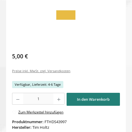
5,00 €
Preise inkl. MwSt. zzgl. Versandkosten
Verfügbar, Lieferzeit: 4-6 Tage
Produkt Anzahl: Gib den gewünschten Wert ein oder benutze die Schaltflächen um di
In den Warenkorb
Zum Merkzettel hinzufügen
Produktnummer:
FTHDS43997
Hersteller:
Tim Holtz