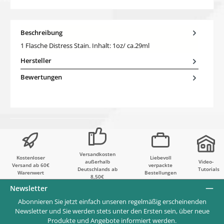
Beschreibung
1 Flasche Distress Stain. Inhalt: 1oz/ ca.29ml
Hersteller
Bewertungen
Versandkosten
Kostenloser
Liebevoll
außerhalb
Video-
Versand ab 60€
verpackte
Deutschlands ab
Tutorials
Warenwert
Bestellungen
8,50€
Newsletter
Abonnieren Sie jetzt einfach unseren regelmäßig erscheinenden
Newsletter und Sie werden stets unter den Ersten sein, über neue
Produkte und Angebote informiert werden.