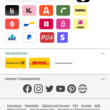
Später bezahlen
Vorkasse
TWINT by mollie
Blik by mollie
Klarna by mollie
Alma by mollie
Riverty by mollie
Wero
Satispay by mollie
Bancontact by mollie
Belfius by mollie
eps by mollie
iDEAL by mollie
KBC/CBC Payment Button by mollie
PayPal
Przelewy24 by mollie
Online zahlen
Versandarten
Standard Versand
Benutzerdefiniertes Bild 1
Benutzerdefiniertes Bild 2
Unsere Communities
Facebook
Instagram
Twitter
YouTube
Pinterest
Website
Impressum
Newsletter
Zahlung und Versand
FAQ
Kontakt
AGB
Widerrufsrecht
Vertrag widerrufen
Hinweise zur Batterieentsorgung