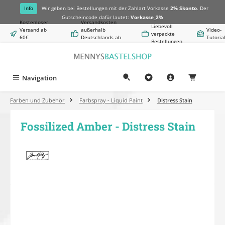
alt springen
Info
Wir geben bei Bestellungen mit der Zahlart Vorkasse
2% Skonto
. Der
Gutscheincode dafür lautet:
Vorkasse_2%
Kostenloser
Versandkosten
Liebevoll
Versand ab
außerhalb
Video-
verpackte
60€
Deutschlands ab
Tutoria
Bestellungen
Warenwert
8,50€
Navigation
0,00 €
Farben und Zubehör
Farbspray - Liquid Paint
Distress Stain
Fossilized Amber - Distress Stain
Bildergalerie überspringen