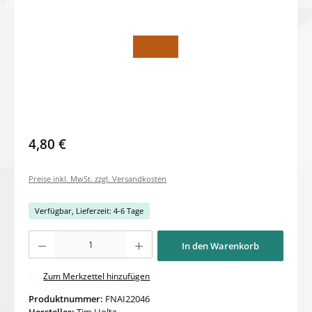
4,80 €
Preise inkl. MwSt. zzgl. Versandkosten
Verfügbar, Lieferzeit: 4-6 Tage
Produkt Anzahl: Gib den gewünschten Wert ein oder benutze die Schaltflächen um di
In den Warenkorb
Zum Merkzettel hinzufügen
Produktnummer:
FNAI22046
Hersteller:
Tim Holtz