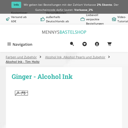
alt springen
Info
Wir geben bei Bestellungen mit der Zahlart Vorkasse
2% Skonto
. Der
Gutscheincode dafür lautet:
Vorkasse_2%
Kostenloser
Versandkosten
Liebevoll
Versand ab
außerhalb
Video-
verpackte
60€
Deutschlands ab
Tutoria
Bestellungen
Warenwert
8,50€
Navigation
0,00 €
Farben und Zubehör
Alcohol Ink, Alkohol Pearls und Zubehör
Alcohol Ink - Tim Holtz
Ginger - Alcohol Ink
Bildergalerie überspringen