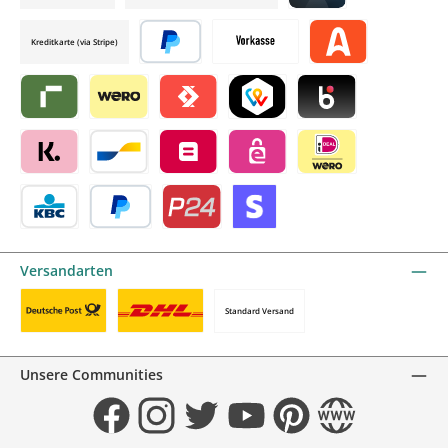
Credit card by mollie
Kreditkarte (via Stripe)
Später bezahlen
Vorkasse
Alma by mollie
Riverty by mollie
Wero
Satispay by mollie
TWINT by mollie
Blik by mollie
Klarna by mollie
Bancontact by mollie
Belfius by mollie
eps by mollie
iDEAL by mollie
KBC/CBC Payment Button by mollie
PayPal
Przelewy24 by mollie
Online zahlen
Versandarten
Standard Versand
Benutzerdefiniertes Bild 1
Benutzerdefiniertes Bild 2
Unsere Communities
Facebook
Instagram
Twitter
YouTube
Pinterest
Website