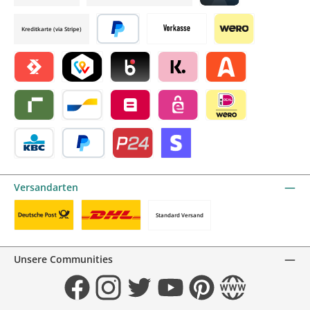
Credit card by mollie
Kreditkarte (via Stripe)
Später bezahlen
Vorkasse
Wero
Satispay by mollie
TWINT by mollie
Blik by mollie
Klarna by mollie
Alma by mollie
Riverty by mollie
Bancontact by mollie
Belfius by mollie
eps by mollie
iDEAL by mollie
KBC/CBC Payment Button by mollie
PayPal
Przelewy24 by mollie
Online zahlen
Versandarten
Standard Versand
Benutzerdefiniertes Bild 1
Benutzerdefiniertes Bild 2
Unsere Communities
Facebook
Instagram
Twitter
YouTube
Pinterest
Website