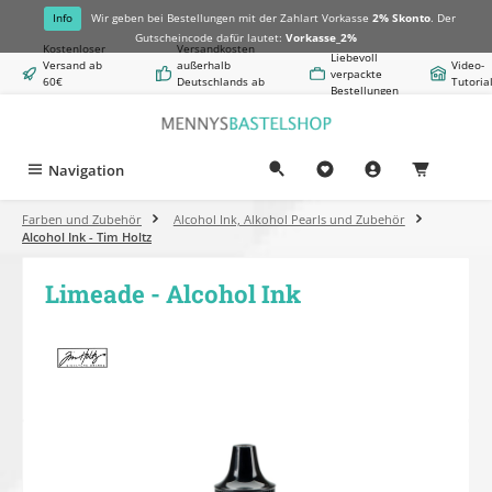
alt springen
Info
Wir geben bei Bestellungen mit der Zahlart Vorkasse
2% Skonto
. Der
Gutscheincode dafür lautet:
Vorkasse_2%
Kostenloser
Versandkosten
Liebevoll
Versand ab
außerhalb
Video-
verpackte
60€
Deutschlands ab
Tutoria
Bestellungen
Warenwert
8,50€
Navigation
0,00 €
Farben und Zubehör
Alcohol Ink, Alkohol Pearls und Zubehör
Alcohol Ink - Tim Holtz
Limeade - Alcohol Ink
Bildergalerie überspringen