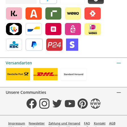
Später bezahlen
Vorkasse
Blik by mollie
Klarna by mollie
Alma by mollie
Riverty by mollie
Wero
Satispay by mollie
TWINT by mollie
Bancontact by mollie
Belfius by mollie
eps by mollie
iDEAL by mollie
KBC/CBC Payment Button by mollie
PayPal
Przelewy24 by mollie
Online zahlen
Versandarten
Standard Versand
Benutzerdefiniertes Bild 1
Benutzerdefiniertes Bild 2
Unsere Communities
Facebook
Instagram
Twitter
YouTube
Pinterest
Website
Impressum
Newsletter
Zahlung und Versand
FAQ
Kontakt
AGB