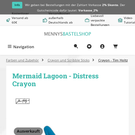
alt springen
Info
Wir geben bei Bestellungen mit der Zahlart Vorkasse
2% Skonto
. Der
Gutscheincode dafür lautet:
Vorkasse_2%
Kostenloser
Versandkosten
Liebevoll
Versand ab
außerhalb
Video-
verpackte
60€
Deutschlands ab
Tutoria
Bestellungen
Warenwert
8,50€
Navigation
0,00 €
Farben und Zubehör
Crayon und Scribble Sticks
Crayon - Tim Holtz
Mermaid Lagoon - Distress
Crayon
Bildergalerie überspringen
Ausverkauft