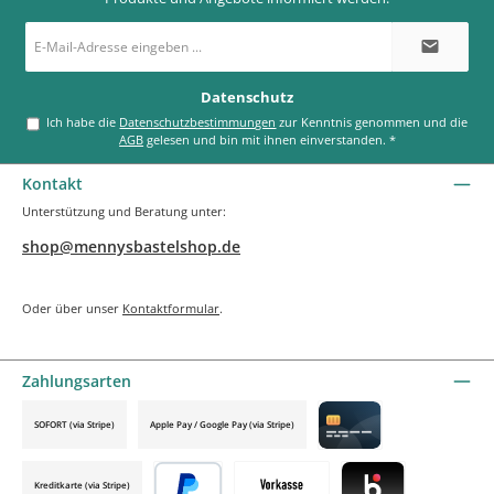
E-
Mail-
Adresse
*
Datenschutz
Ich habe die
Datenschutzbestimmungen
zur Kenntnis genommen und die
AGB
gelesen und bin mit ihnen einverstanden.
*
Kontakt
Unterstützung und Beratung unter:
shop@mennysbastelshop.de
Oder über unser
Kontaktformular
.
Zahlungsarten
SOFORT (via Stripe)
Apple Pay / Google Pay (via Stripe)
Credit card by mollie
Kreditkarte (via Stripe)