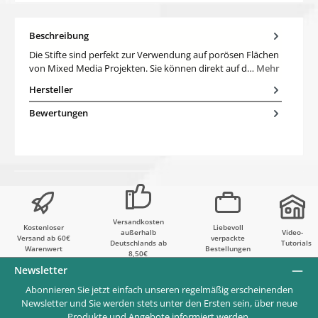
Beschreibung
Die Stifte sind perfekt zur Verwendung auf porösen Flächen
von Mixed Media Projekten. Sie können direkt auf d…
Mehr
Hersteller
Bewertungen
Versandkosten
Kostenloser
Liebevoll
außerhalb
Video-
Versand ab 60€
verpackte
Deutschlands ab
Tutorials
Warenwert
Bestellungen
8,50€
Newsletter
Abonnieren Sie jetzt einfach unseren regelmäßig erscheinenden
Newsletter und Sie werden stets unter den Ersten sein, über neue
Produkte und Angebote informiert werden.