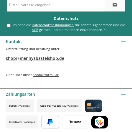
E-
Mail-
Adresse
*
Datenschutz
Ich habe die
Datenschutzbestimmungen
zur Kenntnis genommen und die
AGB
gelesen und bin mit ihnen einverstanden.
*
Kontakt
Unterstützung und Beratung unter:
shop@mennysbastelshop.de
Oder über unser
Kontaktformular
.
Zahlungsarten
SOFORT (via Stripe)
Apple Pay / Google Pay (via Stripe)
Credit card by mollie
Kreditkarte (via Stripe)
Später bezahlen
Vorkasse
TWINT by mollie