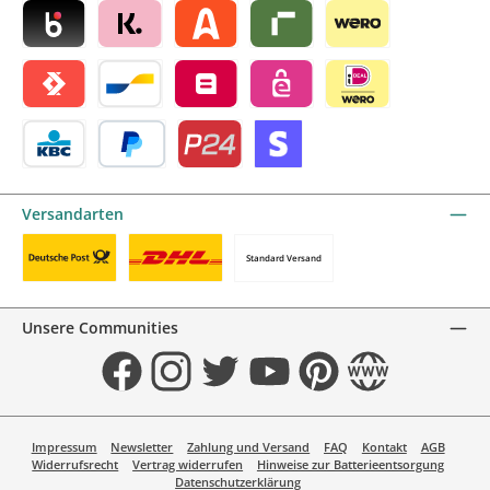
Blik by mollie
Klarna by mollie
Alma by mollie
Riverty by mollie
Wero
Satispay by mollie
Bancontact by mollie
Belfius by mollie
eps by mollie
iDEAL by mollie
KBC/CBC Payment Button by mollie
PayPal
Przelewy24 by mollie
Online zahlen
Versandarten
Standard Versand
Benutzerdefiniertes Bild 1
Benutzerdefiniertes Bild 2
Unsere Communities
Facebook
Instagram
Twitter
YouTube
Pinterest
Website
Impressum
Newsletter
Zahlung und Versand
FAQ
Kontakt
AGB
Widerrufsrecht
Vertrag widerrufen
Hinweise zur Batterieentsorgung
Datenschutzerklärung