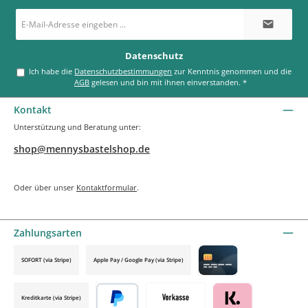
E-
Mail-
Adresse
*
Datenschutz
Ich habe die
Datenschutzbestimmungen
zur Kenntnis genommen und die
AGB
gelesen und bin mit ihnen einverstanden.
*
Kontakt
Unterstützung und Beratung unter:
shop@mennysbastelshop.de
Oder über unser
Kontaktformular
.
Zahlungsarten
SOFORT (via Stripe)
Apple Pay / Google Pay (via Stripe)
Credit card by mollie
Kreditkarte (via Stripe)