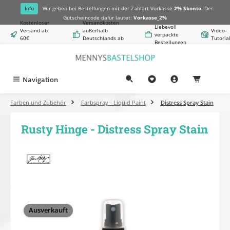
alt springen
Info
Wir geben bei Bestellungen mit der Zahlart Vorkasse
2% Skonto
. Der
Gutscheincode dafür lautet:
Vorkasse_2%
Kostenloser
Versandkosten
Liebevoll
Versand ab
außerhalb
Video-
verpackte
60€
Deutschlands ab
Tutoria
Bestellungen
Warenwert
8,50€
Navigation
0,00 €
Farben und Zubehör
Farbspray - Liquid Paint
Distress Spray Stain
Rusty Hinge - Distress Spray Stain
Bildergalerie überspringen
Ausverkauft