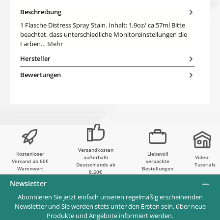
Beschreibung
1 Flasche Distress Spray Stain. Inhalt: 1,9oz/ ca.57ml Bitte
beachtet, dass unterschiedliche Monitoreinstellungen die
Farben…
Mehr
Hersteller
Bewertungen
Versandkosten
Kostenloser
Liebevoll
außerhalb
Video-
Versand ab 60€
verpackte
Deutschlands ab
Tutorials
Warenwert
Bestellungen
8,50€
Newsletter
Abonnieren Sie jetzt einfach unseren regelmäßig erscheinenden
Newsletter und Sie werden stets unter den Ersten sein, über neue
Produkte und Angebote informiert werden.