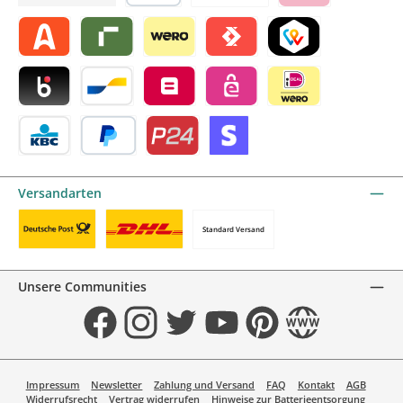
Später bezahlen
Vorkasse
Klarna by mollie
Alma by mollie
Riverty by mollie
Wero
Satispay by mollie
TWINT by mollie
Blik by mollie
Bancontact by mollie
Belfius by mollie
eps by mollie
iDEAL by mollie
KBC/CBC Payment Button by mollie
PayPal
Przelewy24 by mollie
Online zahlen
Versandarten
Standard Versand
Benutzerdefiniertes Bild 1
Benutzerdefiniertes Bild 2
Unsere Communities
Facebook
Instagram
Twitter
YouTube
Pinterest
Website
Impressum
Newsletter
Zahlung und Versand
FAQ
Kontakt
AGB
Widerrufsrecht
Vertrag widerrufen
Hinweise zur Batterieentsorgung