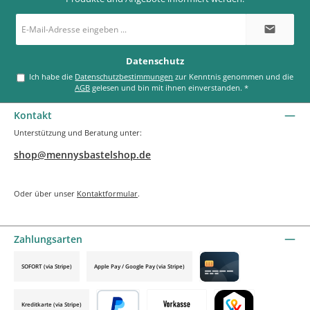
E-
Mail-
Adresse
*
Datenschutz
Ich habe die
Datenschutzbestimmungen
zur Kenntnis genommen und die
AGB
gelesen und bin mit ihnen einverstanden.
*
Kontakt
Unterstützung und Beratung unter:
shop@mennysbastelshop.de
Oder über unser
Kontaktformular
.
Zahlungsarten
SOFORT (via Stripe)
Apple Pay / Google Pay (via Stripe)
Credit card by mollie
Kreditkarte (via Stripe)