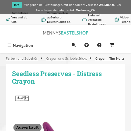
alt springen
Info
Wir geben bei Bestellungen mit der Zahlart Vorkasse
2% Skonto
. Der
Gutscheincode dafür lautet:
Vorkasse_2%
Kostenloser
Versandkosten
Liebevoll
Versand ab
außerhalb
Video-
verpackte
60€
Deutschlands ab
Tutoria
Bestellungen
Warenwert
8,50€
Navigation
0,00 €
Farben und Zubehör
Crayon und Scribble Sticks
Crayon - Tim Holtz
Seedless Preserves - Distress
Crayon
Bildergalerie überspringen
Ausverkauft