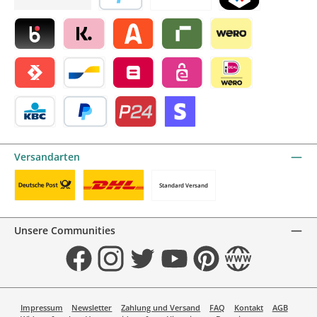
Später bezahlen
Vorkasse
TWINT by mollie
Blik by mollie
Klarna by mollie
Alma by mollie
Riverty by mollie
Wero
Satispay by mollie
Bancontact by mollie
Belfius by mollie
eps by mollie
iDEAL by mollie
KBC/CBC Payment Button by mollie
PayPal
Przelewy24 by mollie
Online zahlen
Versandarten
Standard Versand
Benutzerdefiniertes Bild 1
Benutzerdefiniertes Bild 2
Unsere Communities
Facebook
Instagram
Twitter
YouTube
Pinterest
Website
Impressum
Newsletter
Zahlung und Versand
FAQ
Kontakt
AGB