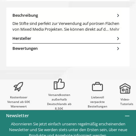
Beschreibung
Die Stifte sind perfekt zur Verwendung auf porösen Flächen
von Mixed Media Projekten. Sie können direkt auf d…
Mehr
Hersteller
Bewertungen
Versandkosten
Kostenloser
Liebevoll
außerhalb
Video-
Versand ab 60€
verpackte
Deutschlands ab
Tutorials
Warenwert
Bestellungen
8,50€
Newsletter
Abonnieren Sie jetzt einfach unseren regelmäßig erscheinenden
Newsletter und Sie werden stets unter den Ersten sein, über neue
Produkte und Angebote informiert werden.