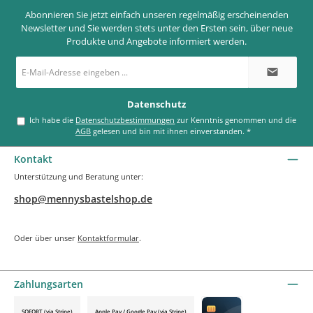
Abonnieren Sie jetzt einfach unseren regelmäßig erscheinenden
Newsletter und Sie werden stets unter den Ersten sein, über neue
Produkte und Angebote informiert werden.
E-
Mail-
Adresse
*
Datenschutz
Ich habe die
Datenschutzbestimmungen
zur Kenntnis genommen und die
AGB
gelesen und bin mit ihnen einverstanden.
*
Kontakt
Unterstützung und Beratung unter:
shop@mennysbastelshop.de
Oder über unser
Kontaktformular
.
Zahlungsarten
SOFORT (via Stripe)
Apple Pay / Google Pay (via Stripe)