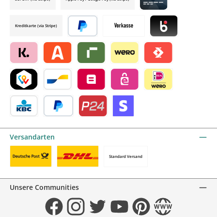
Credit card by mollie
Kreditkarte (via Stripe)
Später bezahlen
Vorkasse
Blik by mollie
Klarna by mollie
Alma by mollie
Riverty by mollie
Wero
Satispay by mollie
TWINT by mollie
Bancontact by mollie
Belfius by mollie
eps by mollie
iDEAL by mollie
KBC/CBC Payment Button by mollie
PayPal
Przelewy24 by mollie
Online zahlen
Versandarten
Standard Versand
Benutzerdefiniertes Bild 1
Benutzerdefiniertes Bild 2
Unsere Communities
Facebook
Instagram
Twitter
YouTube
Pinterest
Website