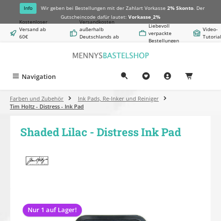
alt springen
Info
Wir geben bei Bestellungen mit der Zahlart Vorkasse
2% Skonto
. Der
Gutscheincode dafür lautet:
Vorkasse_2%
Kostenloser
Versandkosten
Liebevoll
Versand ab
außerhalb
Video-
verpackte
60€
Deutschlands ab
Tutoria
Bestellungen
Warenwert
8,50€
Navigation
0,00 €
Farben und Zubehör
Ink Pads, Re-Inker und Reiniger
Tim Holtz - Distress - Ink Pad
Shaded Lilac - Distress Ink Pad
Bildergalerie überspringen
Nur 1 auf Lager!