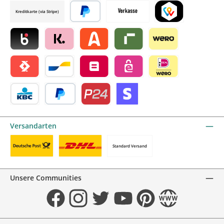
Kreditkarte (via Stripe)
Später bezahlen
Vorkasse
TWINT by mollie
Blik by mollie
Klarna by mollie
Alma by mollie
Riverty by mollie
Wero
Satispay by mollie
Bancontact by mollie
Belfius by mollie
eps by mollie
iDEAL by mollie
KBC/CBC Payment Button by mollie
PayPal
Przelewy24 by mollie
Online zahlen
Versandarten
Standard Versand
Benutzerdefiniertes Bild 1
Benutzerdefiniertes Bild 2
Unsere Communities
Facebook
Instagram
Twitter
YouTube
Pinterest
Website