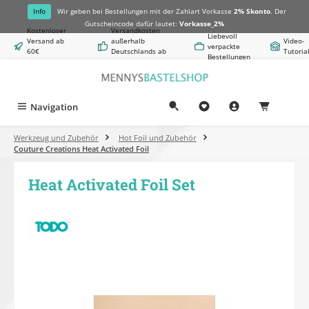
alt springen
Info
Wir geben bei Bestellungen mit der Zahlart Vorkasse
2% Skonto
. Der
Gutscheincode dafür lautet:
Vorkasse_2%
Kostenloser
Versandkosten
Liebevoll
Versand ab
außerhalb
Video-
verpackte
60€
Deutschlands ab
Tutoria
Bestellungen
Warenwert
8,50€
Navigation
0,00 €
Werkzeug und Zubehör
Hot Foil und Zubehör
Couture Creations Heat Activated Foil
Heat Activated Foil Set
Bildergalerie überspringen