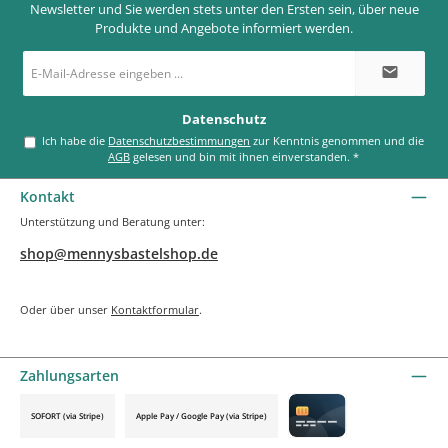
Newsletter und Sie werden stets unter den Ersten sein, über neue
Produkte und Angebote informiert werden.
E-
Mail-
Adresse
*
Datenschutz
Ich habe die
Datenschutzbestimmungen
zur Kenntnis genommen und die
AGB
gelesen und bin mit ihnen einverstanden.
*
Kontakt
Unterstützung und Beratung unter:
shop@mennysbastelshop.de
Oder über unser
Kontaktformular
.
Zahlungsarten
SOFORT (via Stripe)
Apple Pay / Google Pay (via Stripe)
Credit card by mollie