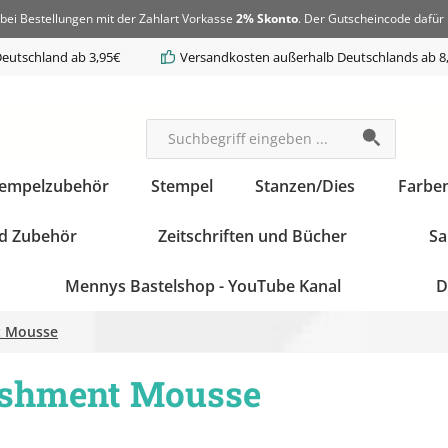
bei Bestellungen mit der Zahlart Vorkasse
2% Skonto
. Der Gutscheincode dafür 
eutschland ab 3,95€
Versandkosten außerhalb Deutschlands ab 8
tempelzubehör
Stempel
Stanzen/Dies
Farbe
d Zubehör
Zeitschriften und Bücher
Sa
Mennys Bastelshop - YouTube Kanal
D
t Mousse
lishment Mousse