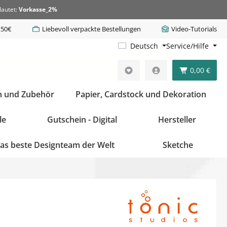
lautet:
Vorkasse_2%
,50€
Liebevoll verpackte Bestellungen
Video-Tutorials
Deutsch
Service/Hilfe
0,00 €
n und Zubehör
Papier, Cardstock und Dekoration
le
Gutschein - Digital
Hersteller
as beste Designteam der Welt
Sketche