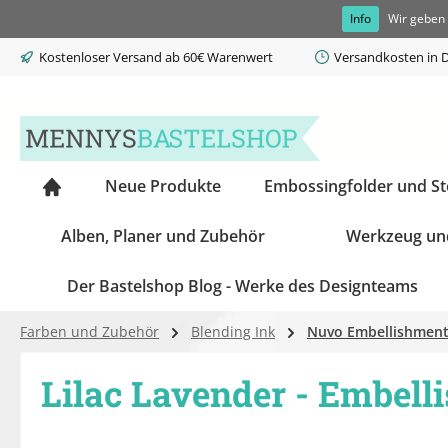
Info
Wir geben 
springen
Zur Hauptnavigation springen
Kostenloser Versand ab 60€ Warenwert
Versandkosten in D
Neue Produkte
Embossingfolder und S
Alben, Planer und Zubehör
Werkzeug un
Der Bastelshop Blog - Werke des Designteams
Farben und Zubehör
Blending Ink
Nuvo Embellishmen
Lilac Lavender - Embel