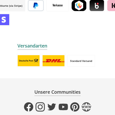
itkarte (via Stripe)
 mollie
Später bezahlen
Vorkasse
TWINT by mollie
Blik by mollie
Klar
mollie
 by mollie
nline zahlen
Versandarten
Standard Versand
Benutzerdefiniertes Bild 1
Benutzerdefiniertes Bild 2
Unsere Communities
Facebook
Instagram
Twitter
YouTube
Pinterest
Website