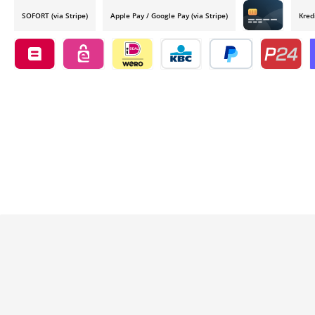
SOFORT (via Stripe)
Apple Pay / Google Pay (via Stripe)
Kred
Credit card by
Belfius by mollie
eps by mollie
iDEAL by mollie
KBC/CBC Payment Button by 
PayPal
Przelewy24
O