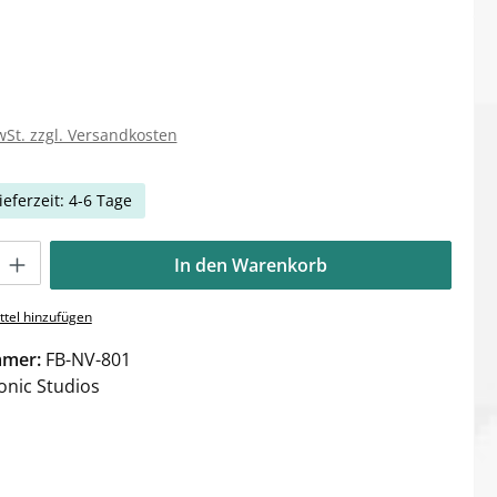
wSt. zzgl. Versandkosten
ieferzeit: 4-6 Tage
Gib den gewünschten Wert ein oder benutze die Schaltflächen um die Anzahl zu e
In den Warenkorb
tel hinzufügen
mmer:
FB-NV-801
onic Studios