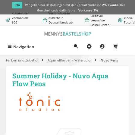
alt springen
Info
Wir geben bei Bestellungen mit der Zahlart Vorkasse
2% Skonto
. Der
Gutscheincode dafür lautet:
Vorkasse_2%
Kostenloser
Versandkosten
Liebevoll
Versand ab
außerhalb
Video-
verpackte
60€
Deutschlands ab
Tutoria
Bestellungen
Warenwert
8,50€
Navigation
0,00 €
Farben und Zubehör
Aquarellfarben - Watercolor
Nuvo Pens
Summer Holiday - Nuvo Aqua
Flow Pens
Bildergalerie überspringen