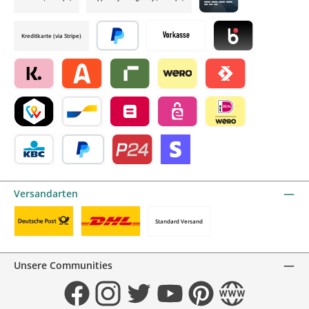
Credit card by mollie
Kreditkarte (via Stripe)
Später bezahlen
Vorkasse
Blik by mollie
Klarna by mollie
Alma by mollie
Riverty by mollie
Wero
Satispay by mollie
TWINT by mollie
Bancontact by mollie
Belfius by mollie
eps by mollie
iDEAL by mollie
KBC/CBC Payment Button by mollie
PayPal
Przelewy24 by mollie
Online zahlen
Versandarten
Standard Versand
Benutzerdefiniertes Bild 1
Benutzerdefiniertes Bild 2
Unsere Communities
Facebook
Instagram
Twitter
YouTube
Pinterest
Website