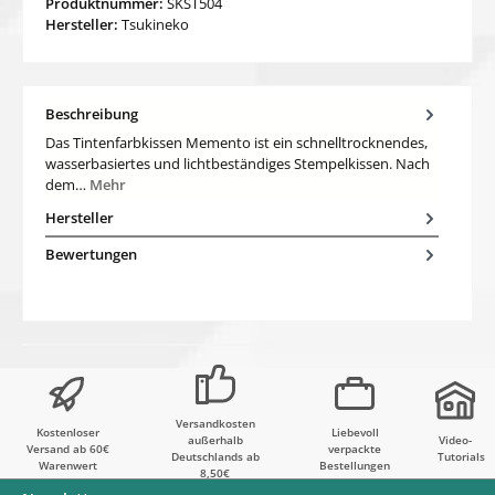
Produktnummer:
SKST504
Hersteller:
Tsukineko
Beschreibung
Das Tintenfarbkissen Memento ist ein schnelltrocknendes,
wasserbasiertes und lichtbeständiges Stempelkissen. Nach
dem…
Mehr
Hersteller
Bewertungen
Versandkosten
Kostenloser
Liebevoll
außerhalb
Video-
Versand ab 60€
verpackte
Deutschlands ab
Tutorials
Warenwert
Bestellungen
8,50€