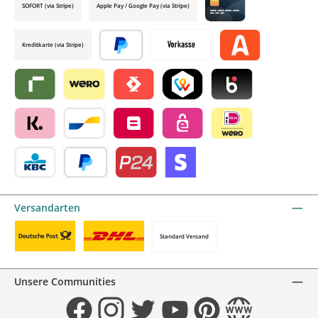
SOFORT (via Stripe)
Apple Pay / Google Pay (via Stripe)
Credit card by mollie
Kreditkarte (via Stripe)
Später bezahlen
Vorkasse
Alma by mollie
Riverty by mollie
Wero
Satispay by mollie
TWINT by mollie
Blik by mollie
Klarna by mollie
Bancontact by mollie
Belfius by mollie
eps by mollie
iDEAL by mollie
KBC/CBC Payment Button by mollie
PayPal
Przelewy24 by mollie
Online zahlen
Versandarten
Standard Versand
Benutzerdefiniertes Bild 1
Benutzerdefiniertes Bild 2
Unsere Communities
Facebook
Instagram
Twitter
YouTube
Pinterest
Website