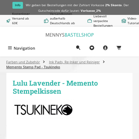
alt springen
Info
Wir geben bei Bestellungen mit der Zahlart Vorkasse
2% Skonto
. Der
Gutscheincode dafür lautet:
Vorkasse_2%
Kostenloser
Versandkosten
Liebevoll
Versand ab
außerhalb
Video-
verpackte
60€
Deutschlands ab
Tutoria
Bestellungen
Warenwert
8,50€
Navigation
0,00 €
Farben und Zubehör
Ink Pads, Re-Inker und Reiniger
Memento Stamp Pad - Tsukineko
Lulu Lavender - Memento
Stempelkissen
Bildergalerie überspringen