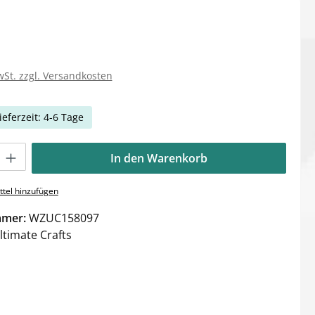
wSt. zzgl. Versandkosten
ieferzeit: 4-6 Tage
Gib den gewünschten Wert ein oder benutze die Schaltflächen um die Anzahl zu e
In den Warenkorb
tel hinzufügen
mmer:
WZUC158097
ltimate Crafts