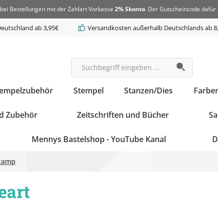
bei Bestellungen mit der Zahlart Vorkasse
2% Skonto
. Der Gutscheincode dafür 
eutschland ab 3,95€
Versandkosten außerhalb Deutschlands ab 8
tempelzubehör
Stempel
Stanzen/Dies
Farbe
d Zubehör
Zeitschriften und Bücher
Sa
Mennys Bastelshop - YouTube Kanal
D
Stamp
eart