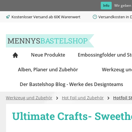
Info
Wir geben 
springen
Zur Hauptnavigation springen
Kostenloser Versand ab 60€ Warenwert
Versandkosten in D
Neue Produkte
Embossingfolder und S
Alben, Planer und Zubehör
Werkzeug un
Der Bastelshop Blog - Werke des Designteams
Werkzeug und Zubehör
Hot Foil und Zubehör
Hotfoil 
Ultimate Crafts- Sweeth