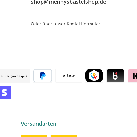
shop@mennysbastelshop.de
Oder über unser
Kontaktformular
.
itkarte (via Stripe)
 mollie
Später bezahlen
Vorkasse
TWINT by mollie
Blik by mollie
Klar
mollie
 by mollie
nline zahlen
Versandarten