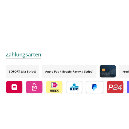
Zahlungsarten
SOFORT (via Stripe)
Apple Pay / Google Pay (via Stripe)
Kred
Credit card by
Belfius by mollie
eps by mollie
iDEAL by mollie
KBC/CBC Payment Button by 
PayPal
Przelewy24
O