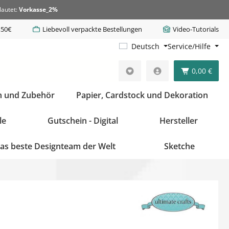
lautet:
Vorkasse_2%
,50€
Liebevoll verpackte Bestellungen
Video-Tutorials
Deutsch
Service/Hilfe
0,00 €
n und Zubehör
Papier, Cardstock und Dekoration
le
Gutschein - Digital
Hersteller
as beste Designteam der Welt
Sketche