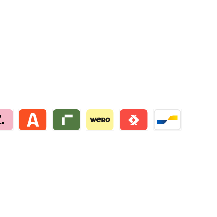
na by mollie
Alma by mollie
Riverty by mollie
Wero
Satispay by mollie
Bancontact by mo