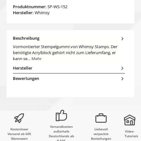
Produktnummer:
SP-WS-152
Hersteller:
Whimsy
Beschreibung
Vormontierter Stempelgummi von Whimsy Stamps. Der
benötigte Acrylblock gehört nicht zum Lieferumfang, er
kann se…
Mehr
Hersteller
Bewertungen
Versandkosten
Kostenloser
Liebevoll
außerhalb
Video-
Versand ab 60€
verpackte
Deutschlands ab
Tutorials
Warenwert
Bestellungen
8,50€