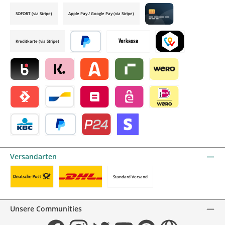
SOFORT (via Stripe)
Apple Pay / Google Pay (via Stripe)
Credit card by mollie
Kreditkarte (via Stripe)
Später bezahlen
Vorkasse
TWINT by mollie
Blik by mollie
Klarna by mollie
Alma by mollie
Riverty by mollie
Wero
Satispay by mollie
Bancontact by mollie
Belfius by mollie
eps by mollie
iDEAL by mollie
KBC/CBC Payment Button by mollie
PayPal
Przelewy24 by mollie
Online zahlen
Versandarten
Standard Versand
Benutzerdefiniertes Bild 1
Benutzerdefiniertes Bild 2
Unsere Communities