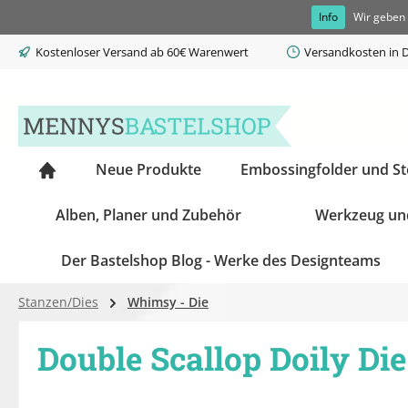
Info
Wir geben 
springen
Zur Hauptnavigation springen
Kostenloser Versand ab 60€ Warenwert
Versandkosten in D
Neue Produkte
Embossingfolder und S
Alben, Planer und Zubehör
Werkzeug un
Der Bastelshop Blog - Werke des Designteams
Stanzen/Dies
Whimsy - Die
Double Scallop Doily Die