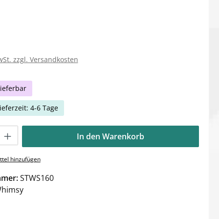
wSt. zzgl. Versandkosten
ieferbar
ieferzeit: 4-6 Tage
Gib den gewünschten Wert ein oder benutze die Schaltflächen um die Anzahl zu e
In den Warenkorb
tel hinzufügen
mmer:
STWS160
himsy