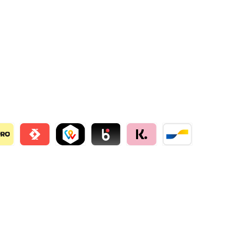
llie
o
Satispay by mollie
TWINT by mollie
Blik by mollie
Klarna by mollie
Bancontact by mo