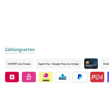
Zahlungsarten
SOFORT (via Stripe)
Apple Pay / Google Pay (via Stripe)
Kred
Credit card by
Belfius by mollie
eps by mollie
iDEAL by mollie
KBC/CBC Payment Button by 
PayPal
Przelewy24
O