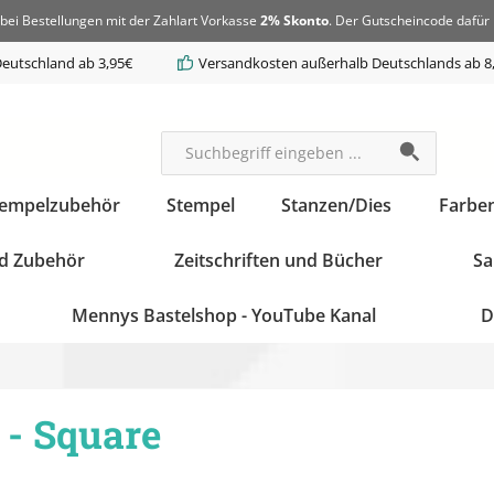
bei Bestellungen mit der Zahlart Vorkasse
2% Skonto
. Der Gutscheincode dafür 
eutschland ab 3,95€
Versandkosten außerhalb Deutschlands ab 8
tempelzubehör
Stempel
Stanzen/Dies
Farbe
d Zubehör
Zeitschriften und Bücher
Sa
Mennys Bastelshop - YouTube Kanal
D
 - Square