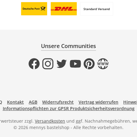
Standard Versand
Benutzerdefiniertes Bild 1
Benutzerdefiniertes Bild 2
Unsere Communities
Facebook
Instagram
Twitter
YouTube
Pinterest
Website
Q
Kontakt
AGB
Widerrufsrecht
Vertrag widerrufen
Hinwei
Informationspflichten zur GPSR Produktsicherheitsverordnung
hrwertsteuer zzgl.
Versandkosten
und ggf. Nachnahmegebühren, we
© 2026 mennys bastelshop - Alle Rechte vorbehalten.