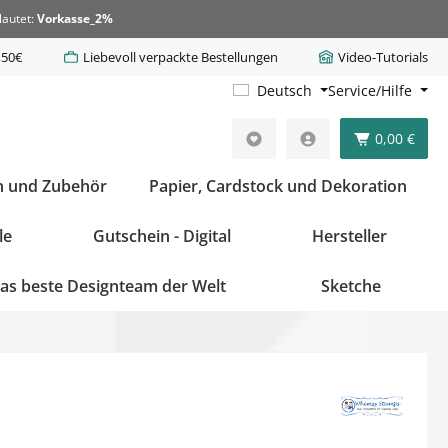
lautet:
Vorkasse_2%
,50€
Liebevoll verpackte Bestellungen
Video-Tutorials
Deutsch
Service/Hilfe
0,00 €
n und Zubehör
Papier, Cardstock und Dekoration
le
Gutschein - Digital
Hersteller
as beste Designteam der Welt
Sketche