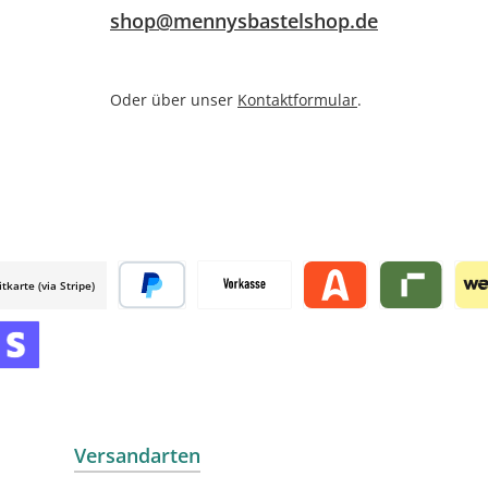
shop@mennysbastelshop.de
Oder über unser
Kontaktformular
.
itkarte (via Stripe)
 mollie
Später bezahlen
Vorkasse
Alma by mollie
Riverty by mo
Wer
mollie
 by mollie
nline zahlen
Versandarten