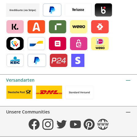
Credit card by mollie
Kreditkarte (via Stripe)
Später bezahlen
Vorkasse
Blik by mollie
Klarna by mollie
Alma by mollie
Riverty by mollie
Wero
Satispay by mollie
TWINT by mollie
Bancontact by mollie
Belfius by mollie
eps by mollie
iDEAL by mollie
KBC/CBC Payment Button by mollie
PayPal
Przelewy24 by mollie
Online zahlen
Versandarten
Standard Versand
Benutzerdefiniertes Bild 1
Benutzerdefiniertes Bild 2
Unsere Communities
Facebook
Instagram
Twitter
YouTube
Pinterest
Website