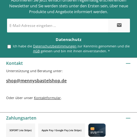
Newsletter und Sie werden stets unter den Ersten sein, über neue
Produkte und Angebote informiert werden.
E-
Mail-
Adresse
*
Datenschutz
Ich habe die
Datenschutzbestimmungen
zur Kenntnis genommen und die
AGB
gelesen und bin mit ihnen einverstanden.
*
Kontakt
Unterstützung und Beratung unter:
shop@mennysbastelshop.de
Oder über unser
Kontaktformular
.
Zahlungsarten
SOFORT (via Stripe)
Apple Pay / Google Pay (via Stripe)