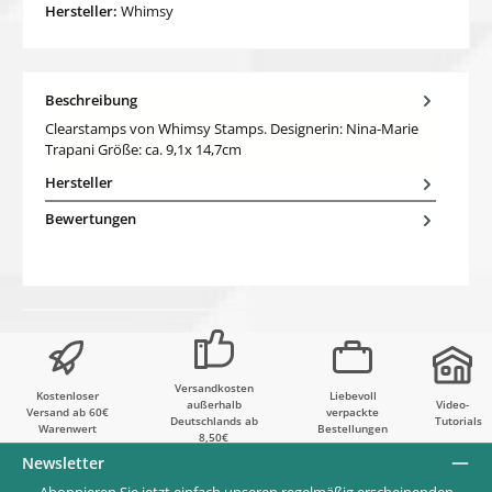
Hersteller:
Whimsy
Beschreibung
Clearstamps von Whimsy Stamps. Designerin: Nina-Marie
Trapani Größe: ca. 9,1x 14,7cm
Hersteller
Bewertungen
Versandkosten
Kostenloser
Liebevoll
außerhalb
Video-
Versand ab 60€
verpackte
Deutschlands ab
Tutorials
Warenwert
Bestellungen
8,50€
Newsletter
Abonnieren Sie jetzt einfach unseren regelmäßig erscheinenden