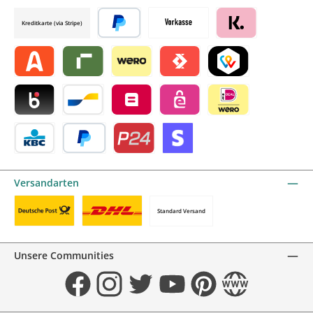
Credit card by mollie
Kreditkarte (via Stripe)
Später bezahlen
Vorkasse
Klarna by mollie
Alma by mollie
Riverty by mollie
Wero
Satispay by mollie
TWINT by mollie
Blik by mollie
Bancontact by mollie
Belfius by mollie
eps by mollie
iDEAL by mollie
KBC/CBC Payment Button by mollie
PayPal
Przelewy24 by mollie
Online zahlen
Versandarten
Standard Versand
Benutzerdefiniertes Bild 1
Benutzerdefiniertes Bild 2
Unsere Communities
Facebook
Instagram
Twitter
YouTube
Pinterest
Website