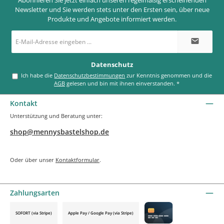
Newsletter und Sie werden stets unter den Ersten sein, über neue
Produkte und Angebote informiert werden.
E-
Mail-
Adresse
*
Datenschutz
Ich habe die
Datenschutzbestimmungen
zur Kenntnis genommen und die
AGB
gelesen und bin mit ihnen einverstanden.
*
Kontakt
Unterstützung und Beratung unter:
shop@mennysbastelshop.de
Oder über unser
Kontaktformular
.
Zahlungsarten
SOFORT (via Stripe)
Apple Pay / Google Pay (via Stripe)