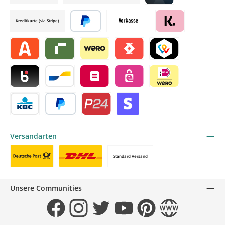
Credit card by mollie
Kreditkarte (via Stripe)
Später bezahlen
Vorkasse
Klarna by mollie
Alma by mollie
Riverty by mollie
Wero
Satispay by mollie
TWINT by mollie
Blik by mollie
Bancontact by mollie
Belfius by mollie
eps by mollie
iDEAL by mollie
KBC/CBC Payment Button by mollie
PayPal
Przelewy24 by mollie
Online zahlen
Versandarten
Standard Versand
Benutzerdefiniertes Bild 1
Benutzerdefiniertes Bild 2
Unsere Communities
Facebook
Instagram
Twitter
YouTube
Pinterest
Website