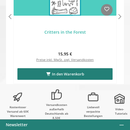
Critters in the Forest
Regulärer Preis:
15,95 €
Preise inkl. MwSt. zzgl. Versandkosten
In den Warenkorb
Versandkosten
Kostenloser
Liebevoll
außerhalb
Video-
Versand ab 60€
verpackte
Deutschlands ab
Tutorials
Warenwert
Bestellungen
8,50€
Newsletter