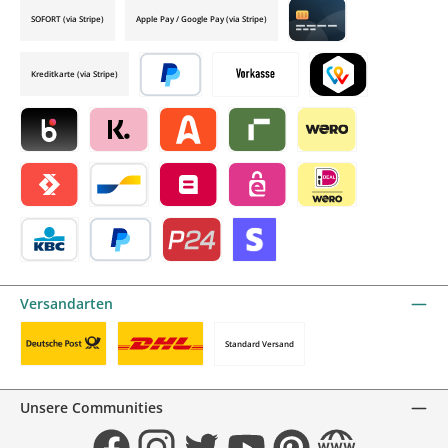
SOFORT (via Stripe)
Apple Pay / Google Pay (via Stripe)
Credit card by mollie
Kreditkarte (via Stripe)
Später bezahlen
Vorkasse
TWINT by mollie
Blik by mollie
Klarna by mollie
Alma by mollie
Riverty by mollie
Wero
Satispay by mollie
Bancontact by mollie
Belfius by mollie
eps by mollie
iDEAL by mollie
KBC/CBC Payment Button by mollie
PayPal
Przelewy24 by mollie
Online zahlen
Versandarten
Standard Versand
Benutzerdefiniertes Bild 1
Benutzerdefiniertes Bild 2
Unsere Communities