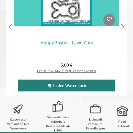
Hoppy Easter - Lawn Cuts
Regulärer Preis:
5,00 €
Preise inkl. MwSt. zzgl. Versandkosten
In den Warenkorb
Versandkosten
Kostenloser
Liebevoll
außerhalb
Video-
Versand ab 60€
verpackte
Deutschlands ab
Tutorials
Warenwert
Bestellungen
8,50€