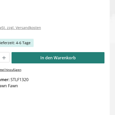
wSt. zzgl. Versandkosten
ieferzeit: 4-6 Tage
Gib den gewünschten Wert ein oder benutze die Schaltflächen um die Anzahl zu e
In den Warenkorb
tel hinzufügen
mmer:
STLF1320
awn Fawn