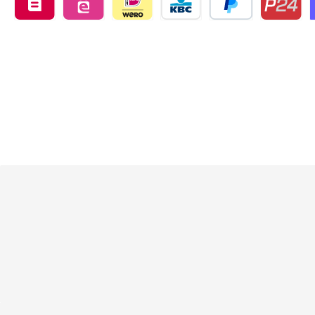
Belfius by mollie
eps by mollie
iDEAL by mollie
KBC/CBC Payment Button by 
PayPal
Przelewy24
O