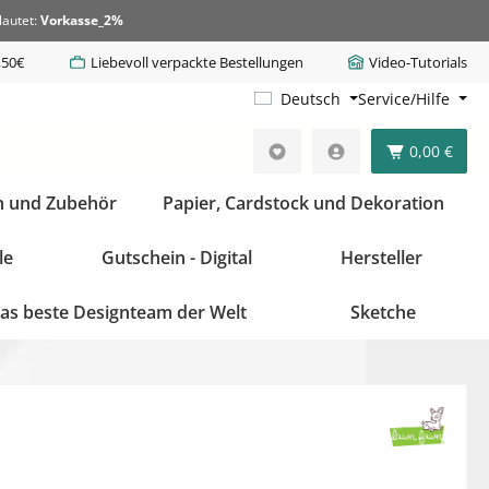
lautet:
Vorkasse_2%
,50€
Liebevoll verpackte Bestellungen
Video-Tutorials
Deutsch
Service/Hilfe
0,00 €
n und Zubehör
Papier, Cardstock und Dekoration
le
Gutschein - Digital
Hersteller
as beste Designteam der Welt
Sketche