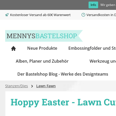
Info
Wir geben 
springen
Zur Hauptnavigation springen
Kostenloser Versand ab 60€ Warenwert
Versandkosten in D
Neue Produkte
Embossingfolder und S
Alben, Planer und Zubehör
Werkzeug un
Der Bastelshop Blog - Werke des Designteams
Stanzen/Dies
Lawn Fawn
Hoppy Easter - Lawn Cu