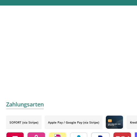
Zahlungsarten
SOFORT (via Stripe)
Apple Pay / Google Pay (via Stripe)
Kred
Credit card by