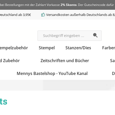
bei Bestellungen mit der Zahlart Vorkasse
2% Skonto
. Der Gutscheincode dafür 
eutschland ab 3,95€
Versandkosten außerhalb Deutschlands ab 8
tempelzubehör
Stempel
Stanzen/Dies
Farbe
d Zubehör
Zeitschriften und Bücher
Sa
Mennys Bastelshop - YouTube Kanal
D
ts