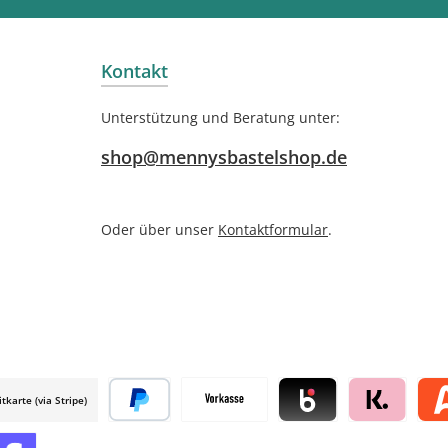
Kontakt
Unterstützung und Beratung unter:
shop@mennysbastelshop.de
Oder über unser
Kontaktformular
.
itkarte (via Stripe)
 mollie
Später bezahlen
Vorkasse
Blik by mollie
Klarna by mol
Alma