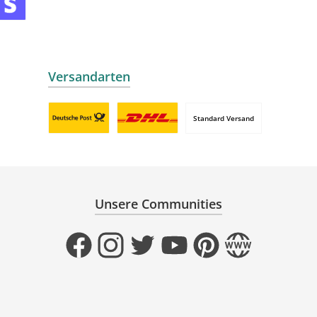
mollie
 by mollie
nline zahlen
Versandarten
Standard Versand
Benutzerdefiniertes Bild 1
Benutzerdefiniertes Bild 2
Unsere Communities
Facebook
Instagram
Twitter
YouTube
Pinterest
Website