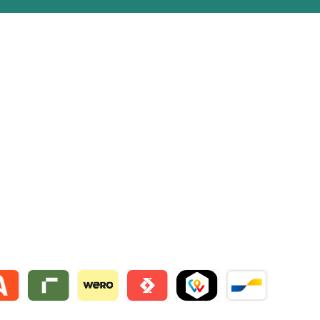
lie
 by mollie
Riverty by mollie
Wero
Satispay by mollie
TWINT by mollie
Bancontact by mo